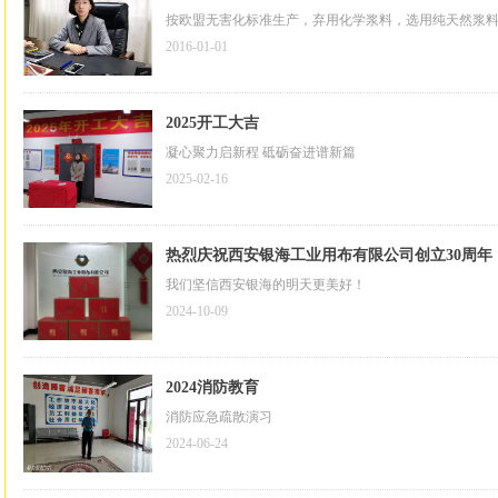
按欧盟无害化标准生产，弃用化学浆料，选用纯天然浆
2016-01-01
2025开工大吉
凝心聚力启新程 砥砺奋进谱新篇
2025-02-16
热烈庆祝西安银海工业用布有限公司创立30周年
我们坚信西安银海的明天更美好！
2024-10-09
2024消防教育
消防应急疏散演习
2024-06-24