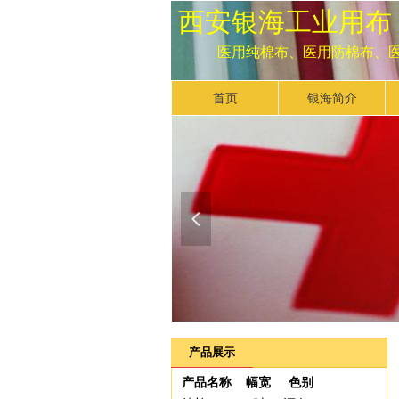
西安银海工业用布
医用纯棉布、医用防棉布、
首页
银海简介
넳
产品展示
产品名称 幅宽 色别