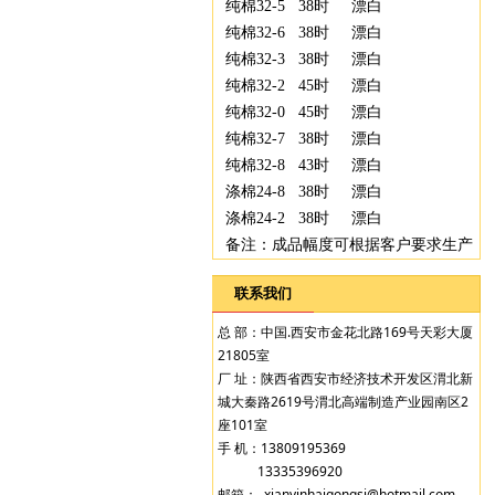
纯棉32-5 38时 漂白
纯棉32-6 38时 漂白
纯棉32-3 38时 漂白
纯棉32-2 45时 漂白
纯棉32-0 45时 漂白
纯棉32-7 38时 漂白
纯棉32-8 43时 漂白
涤棉24-8 38时 漂白
涤棉24-2 38时 漂白
备注：成品幅度可根据客户要求生产
联系我们
总 部：中国.西安市金花北路169号天彩大厦
21805室
厂 址：陕西省西安市经济技术开发区渭北新
城大秦路2619号渭北高端制造产业园南区2
座101室
手 机：13809195369
13335396920
邮箱： xianyinhaigongsi@hotmail.com